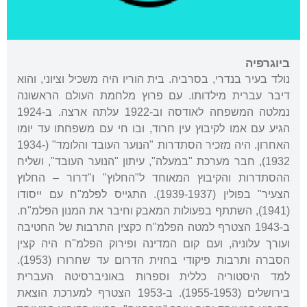
ביוגרפיה
נולד בעיר בנדרי, בסרביה. בית הוריו היה משכיל וציוני, והוא
דיבר עברית מילדותו. עם פרוץ מלחמת העולם הראשונה
נמלטה המשפחה לאודסה וב-1922 עלתה ארצה. ב-1924
הגיע עם אמו לקיבוץ עין חרוד, ובו חי עם משפחתו עד יומו
האחרון. היה מזכיר הסתדרות "הנוער העובד והלומד" (1934-
1932), חבר מערכת "במעלה", עיתון "הנוער העובד", ושליח
ההסתדרות והקיבוץ המאוחד ל"החלוץ" ו"דרור – החלוץ
הצעיר" בפולין (1939-1937). התגייס לפלמ"ח עם ייסודו
(1941), השתתף בפעולות המאבק וחיבר את המנון הפלמ"ח.
ב-1943 הצטרף למטה הפלמ"ח כקצין התרבות של החטיבה
ועורך עלוניה, ועם קום המדינה ופירוק הפלמ"ח היה קצין
הסברה ותרבות פיקודי בחזית הדרום עד שחרורו (1953).
למד היסטוריה כללית וספרות באוניברסיטה העברית
בירושלים (1955-1953). ב-1953 הצטרף למערכת הוצאת