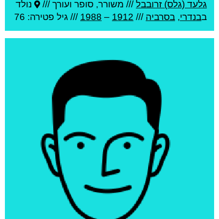
גלעד (גלס) זרובבל
///
משורר, סופר ועורך ///
נולד
ב
בנדרי
,
בסרביה
///
1912
–
1988
/// גיל
פטירה: 76