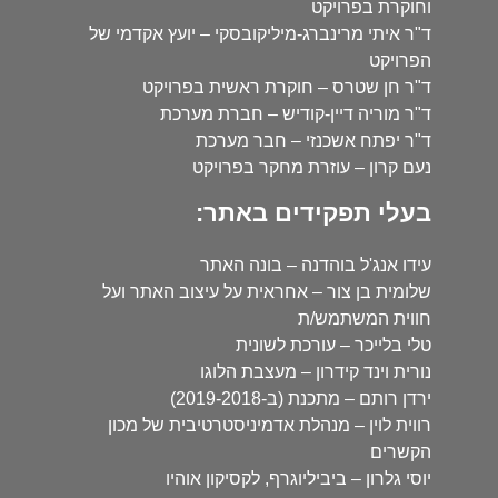
וחוקרת בפרויקט
ד"ר איתי מרינברג-מיליקובסקי – יועץ אקדמי של
הפרויקט
ד"ר חן שטרס – חוקרת ראשית בפרויקט
ד"ר מוריה דיין-קודיש – חברת מערכת
ד"ר יפתח אשכנזי – חבר מערכת
נעם קרון – עוזרת מחקר בפרויקט
בעלי תפקידים באתר:
עידו אנג'ל בוהדנה – בונה האתר
שלומית בן צור – אחראית על עיצוב האתר ועל
חווית המשתמש/ת
טלי בלייכר – עורכת לשונית
נורית וינד קידרון – מעצבת הלוגו
ירדן רותם – מתכנת (ב-2019-2018)
רווית לוין – מנהלת אדמיניסטרטיבית של מכון
הקשרים
יוסי גלרון – ביביליוגרף, לקסיקון אוהיו