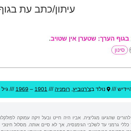
עיתון/כתב עת בגוף
 בגוף הערך:
שטערן אין שטויב
.
ידיש ///
נולד ב
צ'רנוביץ
,
רומניה
///
1901
–
1969
/// גיל
 להורים שהגיעו מגליציה. אביו היה חייט ובעל זיקה עמוקה לפולקלו
כללי גרמני עד לשלבי הגימנסיה, אך לא סיים אותה. מסלול חינוכי