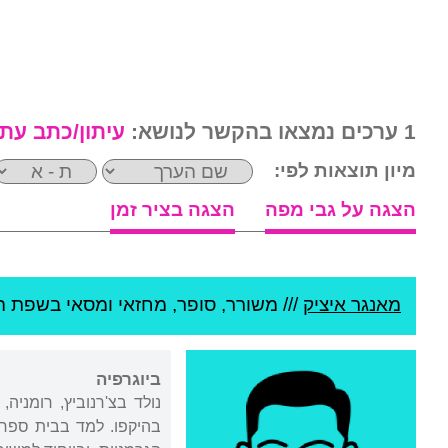
1 ערכים נמצאו בהקשר לנושא:
עיתון/כתב עת
מיון תוצאות לפי:
הצגה על גבי מפה
הצגה בציר זמן
מאנגר איציק
///
משורר, סופר, מחזאי ומסאי בשפת הי
ביוגרפיה
נולד בצ'רנוביץ, רומניה,
בהיקפו. למד בבית ספר 