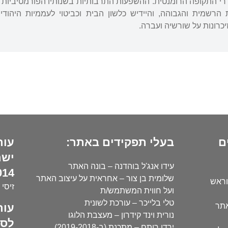
ררי התקופה הרומנטית. ההשפעות התרבותיות בשנותיו הפורמטיביות עמ
הרשמית והגבוהה, והיידיש כלשון הבית וכביטוי לעממיות היהוד
כרונות על שורשיה ועברה.
ם
בעלי תפקידים באתר:
עור
ישר
עידו אנג'ל בוהדנה – בונה האתר
14):
שלומית בן צור – אחראית על עיצוב האתר
וראש
זיסי 
ועל חווית המשתמש/ת
טלי בלייכר – עורכת לשונית
עור
אתר
נורית וינד קידרון – מעצבת הלוגו
לסו
ירדן רותם – מתכנת (ב-2019-2018)