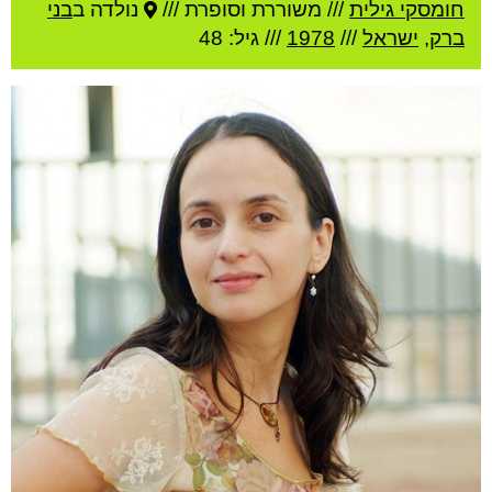
חומסקי גילית
///
משוררת וסופרת ///
נולדה ב
בני
ברק
,
ישראל
///
1978
/// גיל: 48