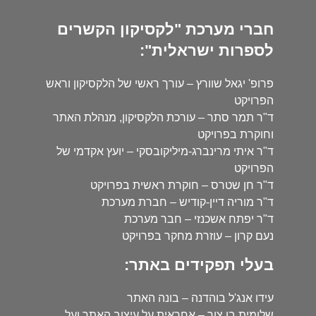
חברי מערכת "לקסיקון הקשרים
לספרות ישראלית":
פרופ' יגאל שוורץ – עורך ראשי של הלקסיקון וראש
הפרויקט
ד"ר תמר סתר – עורכת הלקסיקון, מנהלת האתר
וחוקרת בפרויקט
ד"ר איתי מרינברג-מיליקובסקי – יועץ אקדמי של
הפרויקט
ד"ר חן שטרס – חוקרת ראשית בפרויקט
ד"ר מוריה דיין-קודיש – חברת מערכת
ד"ר יפתח אשכנזי – חבר מערכת
נעם קרון – עוזרת מחקר בפרויקט
בעלי תפקידים באתר:
עידו אנג'ל בוהדנה – בונה האתר
שלומית בן צור – אחראית על עיצוב האתר ועל