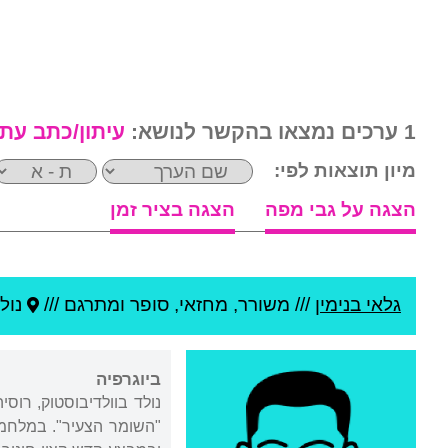
1 ערכים נמצאו בהקשר לנושא:
עיתון/כתב עת
מיון תוצאות לפי:
הצגה על גבי מפה
הצגה בציר זמן
גלאי בנימין
///
משורר, מחזאי, סופר ומתרגם ///
נול
ביוגרפיה
נולד בוולדיבוסטוק, רוס
"השומר הצעיר". במלחמת