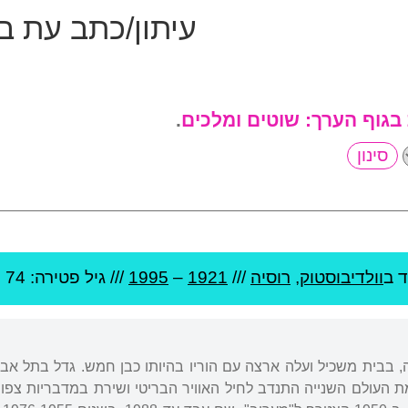
עיתון/כתב עת ב
 בגוף הערך:
שוטים ומלכים
.
ד ב
וולדיבוסטוק
,
רוסיה
///
1921
–
1995
/// גיל
פטירה: 74
יה, בבית משכיל ועלה ארצה עם הוריו בהיותו כבן חמש. גדל בתל אבי
 העולם השנייה התנדב לחיל האוויר הבריטי ושירת במדבריות צפ