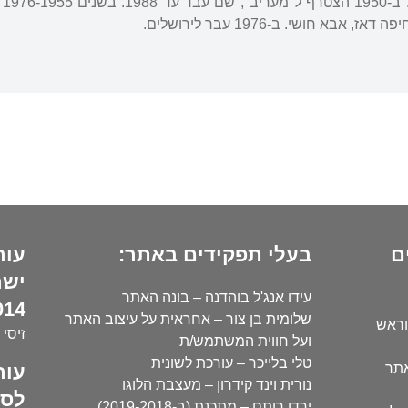
וב
אבא חושי. ב-1976 עבר לירושלים.
ם
בעלי תפקידים באתר:
עור
ישר
עידו אנג'ל בוהדנה – בונה האתר
14):
שלומית בן צור – אחראית על עיצוב האתר
וראש
זיסי 
ועל חווית המשתמש/ת
טלי בלייכר – עורכת לשונית
עור
אתר
נורית וינד קידרון – מעצבת הלוגו
לסו
ירדן רותם – מתכנת (ב-2019-2018)