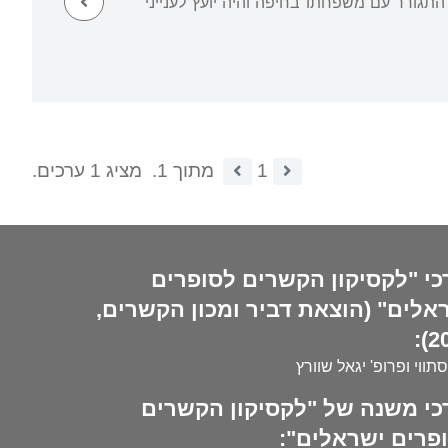
מבצע קדש קצין חינוך. ב-1950 הצטרף ל"מעריב", שם עבד עד 1988. בשנים 1976-1955 התגורר עם משפחתו בחיפה והיה יועץ לענייני
1
מתוך 1.
מציג 1 ערכים.
כי "לקסיקון הקשרים לסופרים
אלים" (הוצאת דביר ומכון הקשרים,
20
סתווי ופרופ' יגאל שוורץ
כי משנה של "לקסיקון הקשרים
פרים ישראלים":