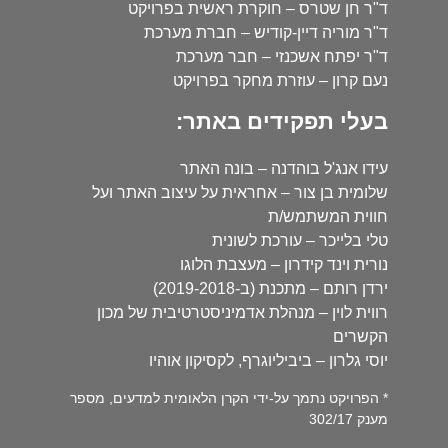
ד"ר חן שטרס – חוקרת ראשית בפרויקט
ד"ר מוריה דיין-קודיש – חברת מערכת
ד"ר יפתח אשכנזי – חבר מערכת
נעם קרון – עוזרת מחקר בפרויקט
בעלי תפקידים באתר:
עידו אנג'ל בוהדנה – בונה האתר
שלומית בן צור – אחראית על עיצוב האתר ועל
חווית המשתמש/ת
טלי בלייכר – עורכת לשונית
נורית וינד קידרון – מעצבת הלוגו
ירדן רותם – מתכנת (ב-2019-2018)
רווית לוין – מנהלת אדמיניסטרטיבית של מכון
הקשרים
יוסי גלרון – ביביליוגרף, לקסיקון אוהיו
* הפרויקט נתמך על-ידי הקרן הלאומית למדעים, מספר
מענק 302/17