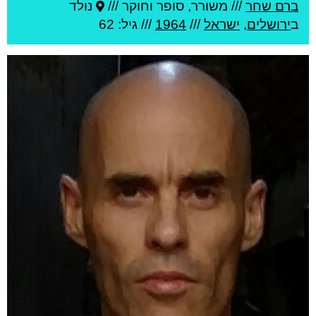
ברם שחר
///
משורר, סופר וחוקר ///
נולד
ב
ירושלים
,
ישראל
///
1964
/// גיל: 62