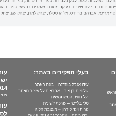
יתונים ובכתבי עת שירים ובעיקר מסות ומאמרים בנושאי ספרות ואמ
וסף אריכא
,
אברהם ברוידס
,
אליהו טסלר
,
יצחק למדן
,
יצחק עגן
,
יצחק 
ם
בעלי תפקידים באתר:
עור
ישר
עידו אנג'ל בוהדנה – בונה האתר
14):
שלומית בן צור – אחראית על עיצוב האתר
וראש
זיסי 
ועל חווית המשתמש/ת
טלי בלייכר – עורכת לשונית
עור
אתר
נורית וינד קידרון – מעצבת הלוגו
לסו
ירדן רותם – מתכנת (ב-2019-2018)