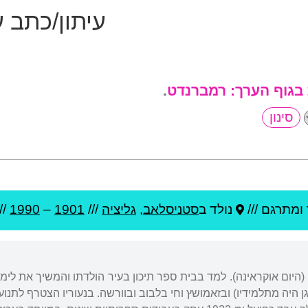
עיתון/כתב 
 בגוף הערך:
רמברנדט
.
ומתרגם ///
נולד ב
סטניסלאב
,
גליציה
///
1901
–
1990
//
(היום אוקראינה). למד בבית ספר תיכון בעיר הולדתו והמשיך את לימודי
גן היה מתלמידיו) ובזאמושץ וחי בלבוב ובוורשה. בנעוריו הצטרף לתנוע