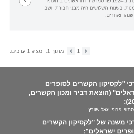
עלה לארץ ב-1925. תחילה עבד כפועל ומ-1932 עסק בעבודות ספרותיות שונות, במיוחד בעריכה. ב-1924 פורסמו שיריו הראשונים ב"העתיד"
נות. בשנות השלושים היה מבני חבורת יושבי
שנהר
ואחרים.
1
מתוך 1.
מציג 1 ערכים.
כי "לקסיקון הקשרים לסופרים
אלים" (הוצאת דביר ומכון הקשרים,
20
סתווי ופרופ' יגאל שוורץ
כי משנה של "לקסיקון הקשרים
פרים ישראלים":