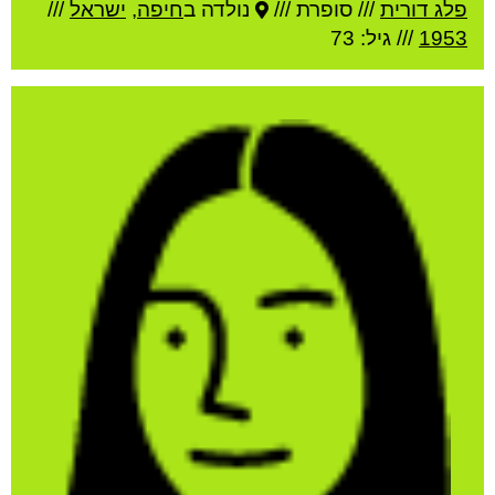
פלג דורית
///
סופרת ///
נולדה ב
חיפה
,
ישראל
///
1953
/// גיל: 73