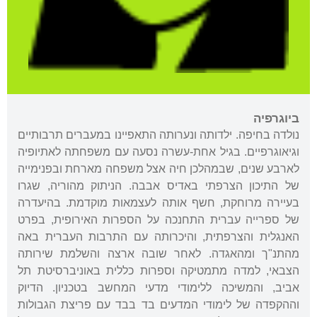
ביוגרפיה
נולדה בחיפה. ילדותה ונערותה התאפיינו במעברים תרבותיים
וגיאוגרפיים. בגיל אחת-עשרה נסעה עם משפחתה לאתיופיה
לארבע שנים, שבמהלכן חיה אצל משפחה מארחת ובפנימייה
של התיכון הצרפתי באדיס אבבה. הניתוק מהוריה, שגרו
בעיירה מרוחקת, חשף אותה לעצמאות מוקדמת. בהיעדרה
של ספרייה עברית התחנכה על הספרות האירופית, בפרט
האנגלית והצרפתית, והיכרותה עם התרבות העברית באה
מהתנ"ך ומהאגדה. לאחר שובה ארצה והשלמת שירותה
הצבאי, למדה מתמטיקה וספרות כללית באוניברסיטת תל
אביב, והמשיכה ללימודי מדעי המחשב בטכניון. הדיוק
וההקפדה של לימודי המדעים בד בבד עם פריצת הגבולות