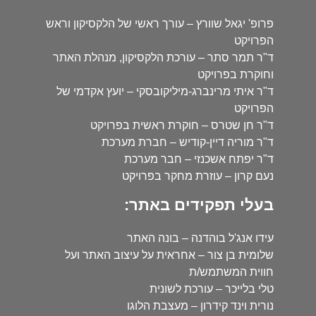
פרופ' יגאל שוורץ – עורך ראשי של הלקסיקון וראש
הפרויקט
ד"ר תמר סתר – עורכת הלקסיקון, מנהלת האתר
וחוקרת בפרויקט
ד"ר איתי מרינברג-מיליקובסקי – יועץ אקדמי של
הפרויקט
ד"ר חן שטרס – חוקרת ראשית בפרויקט
ד"ר מוריה דיין-קודיש – חברת מערכת
ד"ר יפתח אשכנזי – חבר מערכת
נעם קרון – עוזרת מחקר בפרויקט
בעלי תפקידים באתר:
עידו אנג'ל בוהדנה – בונה האתר
שלומית בן צור – אחראית על עיצוב האתר ועל
חווית המשתמש/ת
טלי בלייכר – עורכת לשונית
נורית וינד קידרון – מעצבת הלוגו