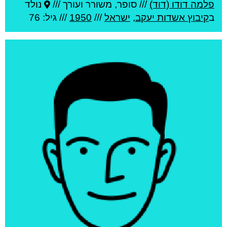
פלמה דודו (דוד)
///
סופר, משורר ועורך ///
נולד
ב
קיבוץ אשדות יעקב
,
ישראל
///
1950
/// גיל: 76