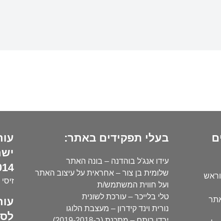
ם
בעלי תפקידים באתר:
עור
ישר
עידו אנג'ל בוהדנה – בונה האתר
14):
שלומית בן צור – אחראית על עיצוב האתר
וראש
זיסי 
ועל חווית המשתמש/ת
טלי בלייכר – עורכת לשונית
עור
אתר
נורית וינד קידרון – מעצבת הלוגו
לסו
ירדן רותם – מתכנת (ב-2019-2018)