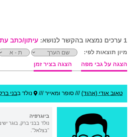
1 ערכים נמצאו בהקשר לנושא:
עיתון/כתב עת
מיון תוצאות לפי:
הצגה על גבי מפה
הצגה בציר זמן
טאוב אודי (אהוד)
///
סופר ומאייר ///
נולד ב
בני ברק
ביוגרפיה
נולד בבני ברק, בוגר ישי
"בצלאל".