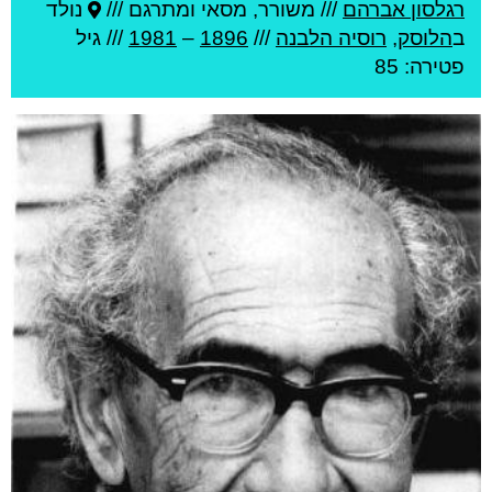
רגלסון אברהם
///
משורר, מסאי ומתרגם ///
נולד
ב
הלוסק
,
רוסיה הלבנה
///
1896
–
1981
/// גיל
פטירה: 85