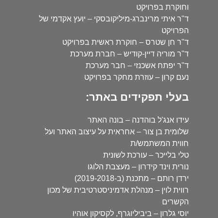
וחוקרת בפרויקט
ד"ר איתי מרינברג-מיליקובסקי – יועץ אקדמי של
הפרויקט
ד"ר חן שטרס – חוקרת ראשית בפרויקט
ד"ר מוריה דיין-קודיש – חברת מערכת
ד"ר יפתח אשכנזי – חבר מערכת
נעם קרון – עוזרת מחקר בפרויקט
בעלי תפקידים באתר:
עידו אנג'ל בוהדנה – בונה האתר
שלומית בן צור – אחראית על עיצוב האתר ועל
חווית המשתמש/ת
טלי בלייכר – עורכת לשונית
נורית וינד קידרון – מעצבת הלוגו
ירדן רותם – מתכנת (ב-2019-2018)
רווית לוין – מנהלת אדמיניסטרטיבית של מכון
הקשרים
יוסי גלרון – ביביליוגרף, לקסיקון אוהיו