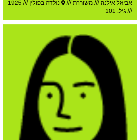
אביאל אילנה
///
משוררת ///
נולדה ב
פולין
///
1925
/// גיל: 101