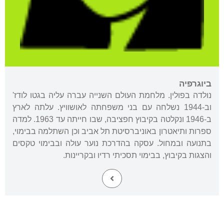
ביוגרפיה
נולדה בפולין. מלחמת העולם השנייה עברה עליה בגטו לודז'
וב-1944 נשלחה עם בני משפחתה לאושוויץ. עלתה לארץ
ב-1946 ונקלטה בקיבוץ חפציבה, שבו חייתה עד 1963. למדה
ספרות ותיאטרון באוניברסיטת תל אביב וכן השתלמה בבימוי,
בתנועה ובמחול. עסקה בהדרכת נוער עולה ובבימוי טקסים
והצגות בקיבוץ, בבימוי תסכיתי רדיו ובקריינות.