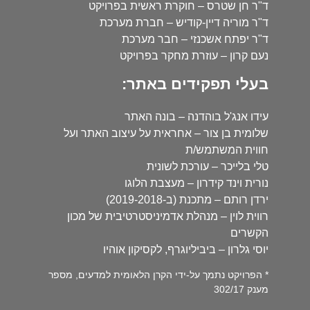
ד"ר חן שטרס – חוקרת ראשית בפרויקט
ד"ר מוריה דיין-קודיש – חברת מערכת
ד"ר יפתח אשכנזי – חבר מערכת
נעם קרון – עוזרת מחקר בפרויקט
בעלי תפקידים באתר:
עידו אנג'ל בוהדנה – בונה האתר
שלומית בן צור – אחראית על עיצוב האתר ועל
חווית המשתמש/ת
טלי בלייכר – עורכת לשונית
נורית וינד קידרון – מעצבת הלוגו
ירדן רותם – מתכנת (ב-2019-2018)
רווית לוין – מנהלת אדמיניסטרטיבית של מכון
הקשרים
יוסי גלרון – ביביליוגרף, לקסיקון אוהיו
* הפרויקט נתמך על-ידי הקרן הלאומית למדעים, מספר
מענק 302/17