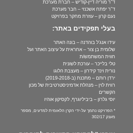
ד"ר מוריה דיין-קודיש – חברת מערכת
ד"ר יפתח אשכנזי – חבר מערכת
נעם קרון – עוזרת מחקר בפרויקט
בעלי תפקידים באתר:
עידו אנג'ל בוהדנה – בונה האתר
שלומית בן צור – אחראית על עיצוב האתר ועל
חווית המשתמש/ת
טלי בלייכר – עורכת לשונית
נורית וינד קידרון – מעצבת הלוגו
ירדן רותם – מתכנת (ב-2019-2018)
רווית לוין – מנהלת אדמיניסטרטיבית של מכון
הקשרים
יוסי גלרון – ביביליוגרף, לקסיקון אוהיו
* הפרויקט נתמך על-ידי הקרן הלאומית למדעים, מספר
מענק 302/17