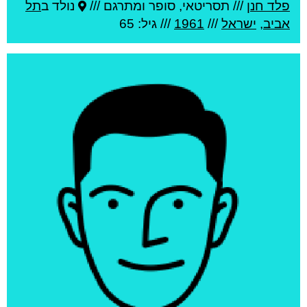
פלד חנן
///
תסריטאי, סופר ומתרגם ///
נולד ב
תל
אביב
,
ישראל
///
1961
/// גיל: 65