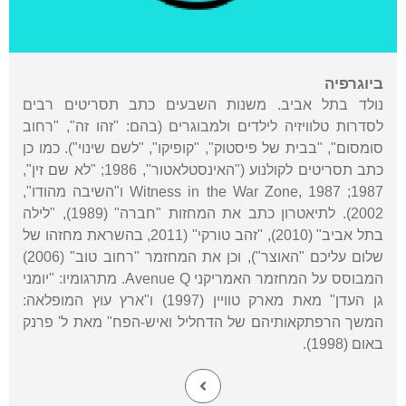
ביוגרפיה
נולד בתל אביב. משנות השבעים כתב תסריטים רבים
לסדרות טלוויזיה לילדים ולמבוגרים (בהם: "זהו זה", "רחוב
סומסום", "בבית של פיסטוק", "קופיקו", "לשם שינוי"). כמו כן
כתב תסריטים לקולנוע ("האינסטלאטור", 1986; "לא שם זין",
1987; Witness in the War Zone, 1987 ו"השיבה מהודו",
2002). לתיאטרון כתב את המחזות "חברה" (1989), "לילה
בתל אביב" (2010), "זהב טורקי" (2011, בהשראת מחזהו של
שלום עליכם "האוצר"), וכן את המחזמר "רחוב טוב" (2006)
המבוסס על המחזמר האמריקני Avenue Q. מתרגומיו: "יומני
גן העדן" מאת מארק טוויין (1997) ו"ארץ עוץ המופלאה:
המשך הרפתקאותיהם של הדחליל ואיש-הפח" מאת ל' פרנק
באום (1998).