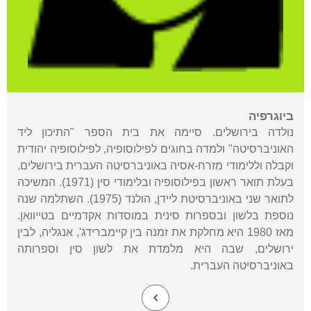
ביוגרפיה
נולדה בירושלים. סיימה את בית הספר "התיכון ליד
האוניברסיטה" ולמדה בחוגים לפילוסופיה, לפילוסופיה יהודית
וקבלה וללימודי מזרח-אסיה באוניברסיטה העברית בירושלים.
בעלת תואר ראשון בפילוסופיה ובלימודי סין (1971). המשיכה
לתואר שני באוניברסיטת ליידן, הולנד (1975). השתלמה שנה
נוספת בלשון ובספרות סינית במוסדות אקדמיים בטייוואן.
מאז 1980 היא מחלקת את זמנה בין קיימברידג', אנגליה, לבין
ירושלים, שבה היא מלמדת את לשון סין וספרותה
באוניברסיטה העברית.