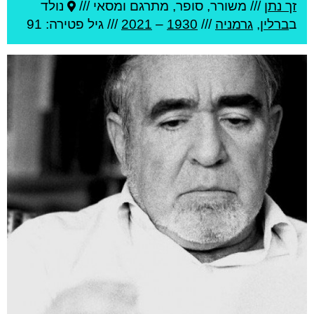
זך נתן
///
משורר, סופר, מתרגם ומסאי ///
נולד
ב
ברלין
,
גרמניה
///
1930
–
2021
/// גיל
פטירה: 91