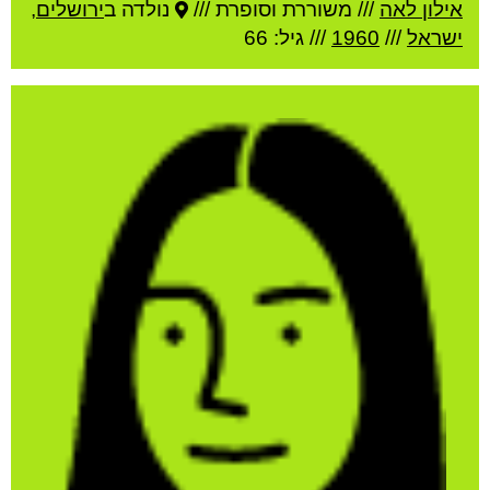
אילון לאה
///
משוררת וסופרת ///
נולדה ב
ירושלים
,
ישראל
///
1960
/// גיל: 66