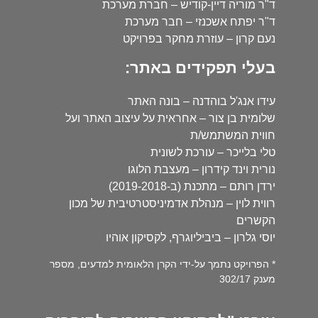
ד"ר מוריה דיין-קודיש – חברת מערכת
ד"ר יפתח אשכנזי – חבר מערכת
נעם קרון – עוזרת מחקר בפרויקט
בעלי תפקידים באתר:
עידו אנג'ל בוהדנה – בונה האתר
שלומית בן צור – אחראית על עיצוב האתר ועל
חווית המשתמש/ת
טלי בלייכר – עורכת לשונית
נורית וינד קידרון – מעצבת הלוגו
ירדן רותם – מתכנת (ב-2019-2018)
רווית לוין – מנהלת אדמיניסטרטיבית של מכון
הקשרים
יוסי גלרון – ביביליוגרף, לקסיקון אוהיו
* הפרויקט נתמך על-ידי הקרן הלאומית למדעים, מספר
מענק 302/17