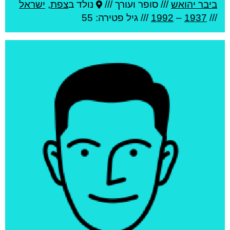
ביבר יהואש
///
סופר ועורך ///
נולד ב
צפת
,
ישראל
///
1937
–
1992
/// גיל
פטירה: 55