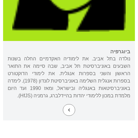
ביוגרפיה
נולדה בתל אביב. את לימודיה האקדמיים החלה בשנות
השבעים באוניברסיטת תל אביב, שבה סיימה את התואר
הראשון והשני בספרות אנגלית. את לימודי הדוקטורט
בספרות אנגלית השלימה באוניברסיטת לונדון (1978). לימדה
באוניברסיטאות באנגליה ובישראל, ומאז 1990 ועד היום
מלמדת במכון ללימודי יהדות בהיידלברג, גרמניה (HfJS).