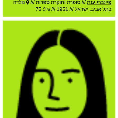
פיינברג ענת
///
סופרת וחוקרת ספרות ///
נולדה
ב
תל אביב
,
ישראל
///
1951
/// גיל: 75