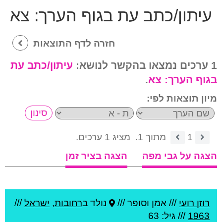
עיתון/כתב עת בגוף הערך:
צא
חזרה לדף התוצאות
1 ערכים נמצאו בהקשר לנושא:
עיתון/כתב עת
בגוף הערך:
צא
.
מיון תוצאות לפי:
1
מתוך 1.
מציג 1 ערכים.
הצגה על גבי מפה
הצגה בציר זמן
רוזן רועי
///
אמן וסופר ///
נולד ב
רחובות
,
ישראל
///
1963
/// גיל: 63