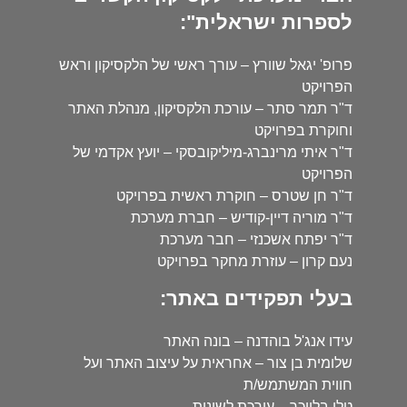
לספרות ישראלית":
פרופ' יגאל שוורץ – עורך ראשי של הלקסיקון וראש
הפרויקט
ד"ר תמר סתר – עורכת הלקסיקון, מנהלת האתר
וחוקרת בפרויקט
ד"ר איתי מרינברג-מיליקובסקי – יועץ אקדמי של
הפרויקט
ד"ר חן שטרס – חוקרת ראשית בפרויקט
ד"ר מוריה דיין-קודיש – חברת מערכת
ד"ר יפתח אשכנזי – חבר מערכת
נעם קרון – עוזרת מחקר בפרויקט
בעלי תפקידים באתר:
עידו אנג'ל בוהדנה – בונה האתר
שלומית בן צור – אחראית על עיצוב האתר ועל
חווית המשתמש/ת
טלי בלייכר – עורכת לשונית