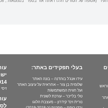
ם
בעלי תפקידים באתר:
עור
ישר
עידו אנג'ל בוהדנה – בונה האתר
14):
שלומית בן צור – אחראית על עיצוב האתר
וראש
זיסי 
ועל חווית המשתמש/ת
טלי בלייכר – עורכת לשונית
עור
אתר
נורית וינד קידרון – מעצבת הלוגו
לסו
ירדן רותם – מתכנת (ב-2019-2018)