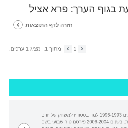
עת בגוף הערך:
פרא אציל
חזרה לדף התוצאות
1
מתוך 1.
מציג 1 ערכים.
נולד וגדל בשכונת התקווה בתל אביב. בבגרותו ניהל את המסעדה של משפחתו בשכונה. בשנים 1996-1993 למד בסטודיו למשחק של יורם
לוינשטיין. לאחר כמה שנים של עיסוק בתיאטרון החליט לפנות לכתיבה, תחילה כתיבה עיתונאית. בשנים 2006-2004 פירסם טור שבועי בשם