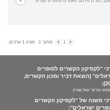
""בסמטאות"" במקומון "העיר" (אסופה של הטורים הללו ראתה אור בספר "בסמטאות", 2008). כמו כן פירסם מאמרים וסיפורים קצרים
1
מתוך 1.
מציג 1 ערכים.
כי "לקסיקון הקשרים לסופרים
אלים" (הוצאת דביר ומכון הקשרים,
20
סתווי ופרופ' יגאל שוורץ
כי משנה של "לקסיקון הקשרים
פרים ישראלים":