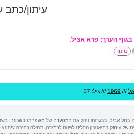
עיתון/כתב 
 בגוף הערך:
פרא אציל
.
ל
///
1969
/// גיל: 57