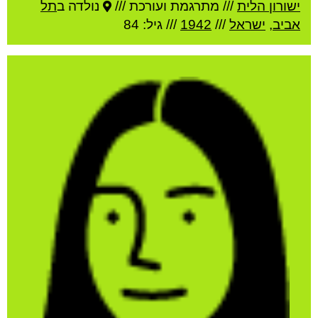
ישורון הלית
///
מתרגמת ועורכת ///
נולדה ב
תל
אביב
,
ישראל
///
1942
/// גיל: 84