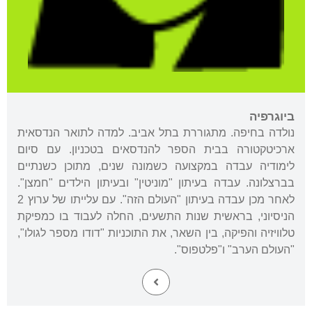
ביוגרפיה
נולדה בחיפה. מתגוררת בתל אביב. למדה לתואר הנדסאית
ארכיטקטורה בבית הספר להנדסאים בטכניון. עם סיום
לימודיה עבדה במקצועה כשמונה שנים, מתוכן כשנתיים
בברצלונה. עבדה בעיתון "מוניטין" ובעיתון הילדים "חמצן".
לאחר מכן עבדה בעיתון "העולם הזה". עם עלייתו של ערוץ 2
הניסיוני, בראשית שנות התשעים, החלה לעבוד בו כמפיקת
טלוויזיה והפיקה, בין השאר, את התוכניות "דודו מספר לגולו",
"העולם הערב" ו"פלטפוס".