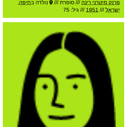
פרנק מיטרני רינה
///
סופרת ///
נולדה ב
חיפה
,
ישראל
///
1951
/// גיל: 75