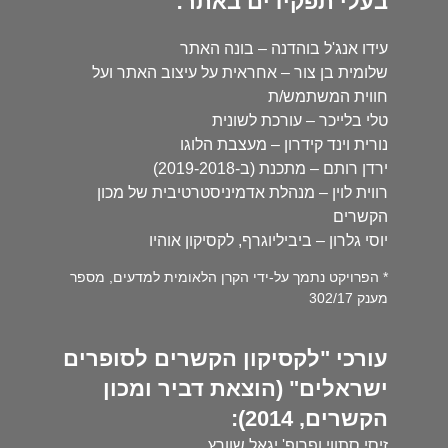
בעלי תפקידים באתר:
עידו אנג'ל בוהדנה – בונה האתר
שלומית בן צור – אחראית על עיצוב האתר ועל
חווית המשתמש/ת
טלי בלייכר – עורכת לשונית
נורית וינד קידרון – מעצבת הלוגו
ירדן רותם – מתכנת (ב-2019-2018)
רווית לוין – מנהלת אדמיניסטרטיבית של מכון
הקשרים
יוסי גלרון – ביביליוגרף, לקסיקון אוהיו
* הפרויקט נתמך על-ידי הקרן הלאומית למדעים, מספר
מענק 302/17
עורכי "לקסיקון הקשרים לסופרים
ישראלים" (הוצאת דביר ומכון
הקשרים, 2014):
זיסי סתווי ופרופ' יגאל שוורץ