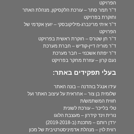
הפרויקט
ד"ר תמר סתר – עורכת הלקסיקון, מנהלת האתר
וחוקרת בפרויקט
ד"ר איתי מרינברג-מיליקובסקי – יועץ אקדמי של
הפרויקט
ד"ר חן שטרס – חוקרת ראשית בפרויקט
ד"ר מוריה דיין-קודיש – חברת מערכת
ד"ר יפתח אשכנזי – חבר מערכת
נעם קרון – עוזרת מחקר בפרויקט
בעלי תפקידים באתר:
עידו אנג'ל בוהדנה – בונה האתר
שלומית בן צור – אחראית על עיצוב האתר ועל
חווית המשתמש/ת
טלי בלייכר – עורכת לשונית
נורית וינד קידרון – מעצבת הלוגו
ירדן רותם – מתכנת (ב-2019-2018)
רווית לוין – מנהלת אדמיניסטרטיבית של מכון