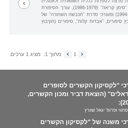
רית (1975, עבודת דוקטור על הנרי ג'יימס בהדרכת פול דה מאן). עד 2007 היה מרצה לספרות כללית השוואתית ולאנגלית
באוניברסיטה העברית וכיהן כראש החוג כמה פעמים. היה עורך המשנה של כתב העת "סימן קריאה" (1986-1979), עורך הסיפורת
המתורגמת בהוצאת כתר (1988-1985), מעורכי "הסדרה הלבנה" בהוצאת עם עובד (1994-1990) ומעורכי סדרת "הכבשה השחורה" של
עובד. פירסם קובץ סיפורים, "אבדות קלות", סיפורים (הקיבוץ
1
מתוך 1.
מציג 1 ערכים.
כי "לקסיקון הקשרים לסופרים
אלים" (הוצאת דביר ומכון הקשרים,
20
סתווי ופרופ' יגאל שוורץ
כי משנה של "לקסיקון הקשרים