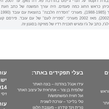
ארצות הב
הקיבוץ המאוחד (2002-1994). מאז 2002 מעורכי "ספריה לעם" של עם 
ם
בעלי תפקידים באתר:
עור
ישר
עידו אנג'ל בוהדנה – בונה האתר
14):
שלומית בן צור – אחראית על עיצוב האתר
וראש
זיסי 
ועל חווית המשתמש/ת
טלי בלייכר – עורכת לשונית
עור
אתר
נורית וינד קידרון – מעצבת הלוגו