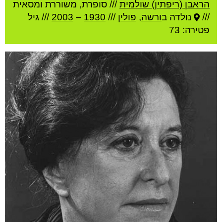
הראבן (ריפתין) שולמית
///
סופרת, משוררת ומסאית
///
נולדה ב
ורשה
,
פולין
///
1930
–
2003
/// גיל
פטירה: 73