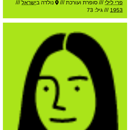
פרי לילי
///
סופרת ועורכת ///
נולדה ב
ישראל
///
1953
/// גיל: 73