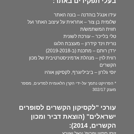
בעלי תפקידים באתר:
עידו אנג'ל בוהדנה – בונה האתר
שלומית בן צור – אחראית על עיצוב האתר ועל
חווית המשתמש/ת
טלי בלייכר – עורכת לשונית
נורית וינד קידרון – מעצבת הלוגו
ירדן רותם – מתכנת (ב-2019-2018)
רווית לוין – מנהלת אדמיניסטרטיבית של מכון
הקשרים
יוסי גלרון – ביביליוגרף, לקסיקון אוהיו
* הפרויקט נתמך על-ידי הקרן הלאומית למדעים, מספר
מענק 302/17
עורכי "לקסיקון הקשרים לסופרים
ישראלים" (הוצאת דביר ומכון
הקשרים, 2014):
זיסי סתווי ופרופ' יגאל שוורץ