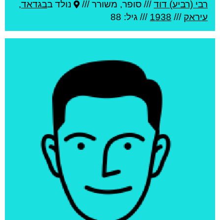
רבי (רביע) דוד
///
סופר, משורר ///
נולד ב
בגדאד
,
עיראק
///
1938
/// גיל: 88