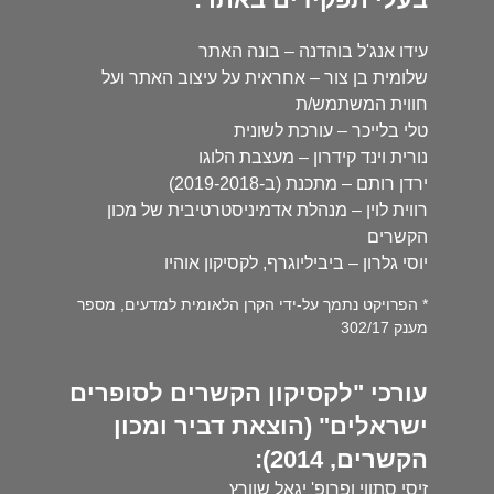
עידו אנג'ל בוהדנה – בונה האתר
שלומית בן צור – אחראית על עיצוב האתר ועל
חווית המשתמש/ת
טלי בלייכר – עורכת לשונית
נורית וינד קידרון – מעצבת הלוגו
ירדן רותם – מתכנת (ב-2019-2018)
רווית לוין – מנהלת אדמיניסטרטיבית של מכון
הקשרים
יוסי גלרון – ביביליוגרף, לקסיקון אוהיו
* הפרויקט נתמך על-ידי הקרן הלאומית למדעים, מספר
מענק 302/17
עורכי "לקסיקון הקשרים לסופרים
ישראלים" (הוצאת דביר ומכון
הקשרים, 2014):
זיסי סתווי ופרופ' יגאל שוורץ