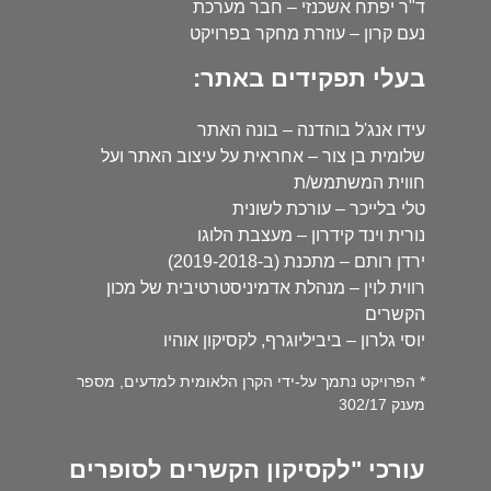
ד"ר יפתח אשכנזי – חבר מערכת
נעם קרון – עוזרת מחקר בפרויקט
בעלי תפקידים באתר:
עידו אנג'ל בוהדנה – בונה האתר
שלומית בן צור – אחראית על עיצוב האתר ועל
חווית המשתמש/ת
טלי בלייכר – עורכת לשונית
נורית וינד קידרון – מעצבת הלוגו
ירדן רותם – מתכנת (ב-2019-2018)
רווית לוין – מנהלת אדמיניסטרטיבית של מכון
הקשרים
יוסי גלרון – ביביליוגרף, לקסיקון אוהיו
* הפרויקט נתמך על-ידי הקרן הלאומית למדעים, מספר
מענק 302/17
עורכי "לקסיקון הקשרים לסופרים