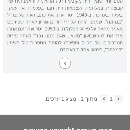
הספרותי. שמיר היה מקובעי דרכה הרעיונית והאמנותית של
קבוצה זו. במלחמת העצמאות היה חבר בפלמ"ח, אך עסק
בעיקר בעריכה. ב-1949 ייסד וערך את כתב העת של צה"ל
"במחנה", שממנו הודח על ידי דוד בן-גוריון לאחר שפירסם
מאמר מחאה על פירוק הפלמ"ח. ב-1950 ייסד וערך עם
אהרן
מגד
את דו-השבועון "משא", שגם ממנו נפרד לאחר פירוק
המרכיבים של מפ"ם והפיכתו למוסף הספרות של העיתון
"למרחב", ביטאון אחדות העבודה.
1
מתוך 1.
מציג 1 ערכים.