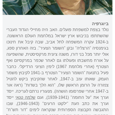
ביוגרפיה
נולד בצפת למשפחת פועלים. האב היה מחיילי הגדוד העברי
שהשתתפו בכיבוש ארץ ישראל במלחמת העולם הראשונה.
ב-1924 עקרה המשפחה לתל אביב, שבה קיבל את חינוכו
בגימנסיה "הרצליה" ובקן "השומר הצעיר". בזה האחרון ספג,
אולי יותר מכל בני דורו, משנה ציונית מרקסיסטית, שהשפיעה
על אורח מחשבתו ופעולתו גם לאחר שכפר במרקסיזם ואף
הצטרף (אחרי מלחמת 1967) לימין הציוני הרדיקלי. כחבר
פעיל בתנועת "השומר הצעיר" הצטרף ב-1941 לקיבוץ משמר
העמק, שאותו עזב ב-1947, לאחר שהקיבוץ ביקש להטיל
צנזורה על הרומן הראשון שלו, "הוא הלך בשדות" (ראה אור
ב-1947 אחרי שפרסומו הושהה). מנעוריו נרתם לעריכה. ייסד
וערך את "על החומה" (1939-1941), ועם
שלמה טנאי
ייסד
וערך את כתב העת "ילקוט הרעים" (1946-1943), שבו
התגבשה הקבוצה הספרותית שנקראה לימים "דור תש"ח"