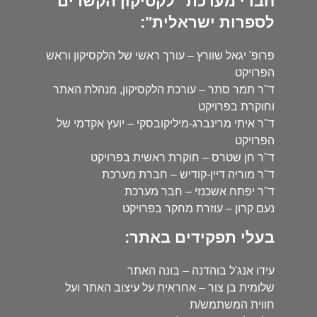
חברי מערכת "לקסיקון הקשרים
לספרות ישראלית":
פרופ' יגאל שוורץ – עורך ראשי של הלקסיקון וראש
הפרויקט
ד"ר תמר סתר – עורכת הלקסיקון, מנהלת האתר
וחוקרת בפרויקט
ד"ר איתי מרינברג-מיליקובסקי – יועץ אקדמי של
הפרויקט
ד"ר חן שטרס – חוקרת ראשית בפרויקט
ד"ר מוריה דיין-קודיש – חברת מערכת
ד"ר יפתח אשכנזי – חבר מערכת
נעם קרון – עוזרת מחקר בפרויקט
בעלי תפקידים באתר:
עידו אנג'ל בוהדנה – בונה האתר
שלומית בן צור – אחראית על עיצוב האתר ועל
חווית המשתמש/ת