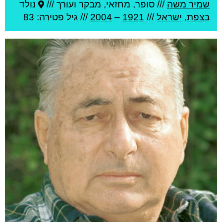
שמיר משה
///
סופר, מחזאי, מבקר ועורך ///
נולד
ב
צפת
,
ישראל
///
1921
–
2004
/// גיל
פטירה: 83