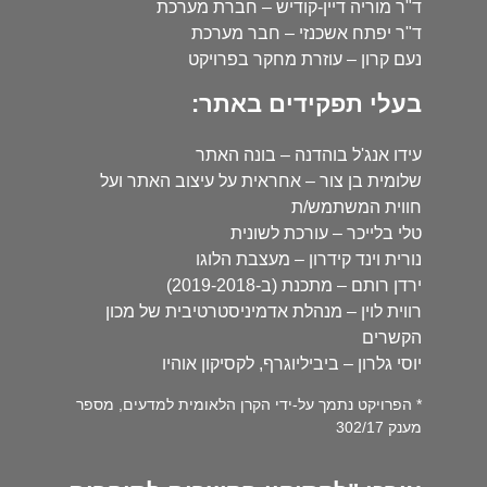
ד"ר מוריה דיין-קודיש – חברת מערכת
ד"ר יפתח אשכנזי – חבר מערכת
נעם קרון – עוזרת מחקר בפרויקט
בעלי תפקידים באתר:
עידו אנג'ל בוהדנה – בונה האתר
שלומית בן צור – אחראית על עיצוב האתר ועל
חווית המשתמש/ת
טלי בלייכר – עורכת לשונית
נורית וינד קידרון – מעצבת הלוגו
ירדן רותם – מתכנת (ב-2019-2018)
רווית לוין – מנהלת אדמיניסטרטיבית של מכון
הקשרים
יוסי גלרון – ביביליוגרף, לקסיקון אוהיו
* הפרויקט נתמך על-ידי הקרן הלאומית למדעים, מספר
מענק 302/17