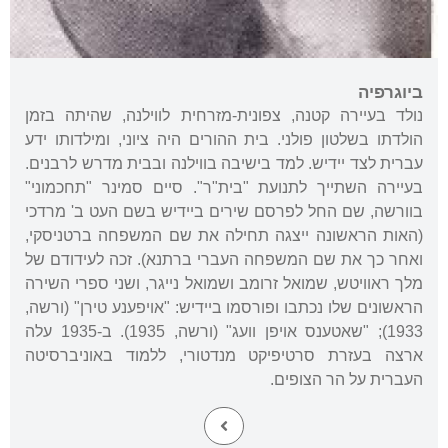
ביוגרפיה
נולד בעיירה קטנה, צפונית-מזרחית לווילנה, שהיתה בזמן
הולדתו בשלטון פולני. בית ההורים היה ציוני, ומילדותו ידע
עברית לצד יידיש. למד בישיבה בווילנה ובבית מדרש לרבנים.
בעיירה השתייך לתנועת "בית"ר". סיים סמינר "תחכמוני"
בוורשה, שם החל לפרסם שירים ביידיש בשם העט ב' מרדכי
(האות הראשונה ייצגה תחילה את שם המשפחה ברטניסקי,
ואחר כך את שם המשפחה העברי ברתנא). זכה לעידודם של
מלך ראוויטש, שמואל זרומב ושמואל נייגר, ושני ספרי השירה
הראשונים שלו נכתבו ופורסמו ביידיש: "אויפענע טירן" (ורשה,
1933); "שאטענס אויפן וועג" (ורשה, 1935). ב-1935 עלה
ארצה בעזרת סרטיפיקט מנדטורי, ללמוד באוניברסיטה
העברית על הר הצופים.