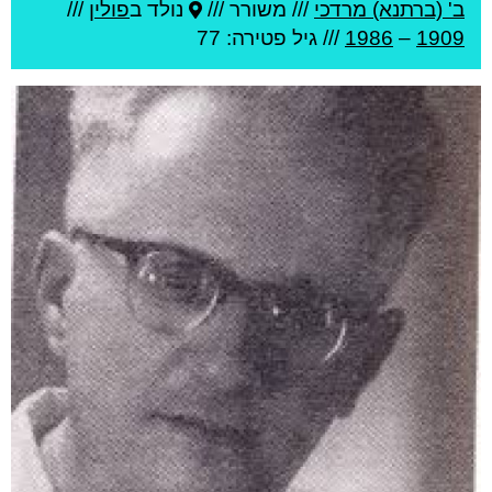
ב' (ברתנא) מרדכי
///
משורר ///
נולד ב
פולין
///
1909
–
1986
/// גיל
פטירה: 77