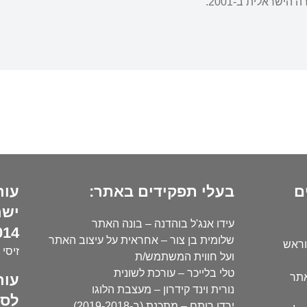
ישראלית ב-2001.
ם
בעלי תפקידים באתר:
עור
ישר
עידו אנג'ל בוהדנה – בונה האתר
14):
שלומית בן צור – אחראית על עיצוב האתר
וראש
זיסי 
ועל חווית המשתמש/ת
טלי בלייכר – עורכת לשונית
עור
אתר
נורית וינד קידרון – מעצבת הלוגו
לסו
ירדן רותם – מתכנת (ב-2019-2018)