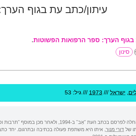
עיתון/כתב עת בגוף הערך:
 בגוף הערך:
ספר הרפואות הפשוטות
.
ים
,
ישראל
///
1973
/// גיל: 53
נולדה וגדלה בירושלים. החלה לפרסם בכתב העת "אֵב"
תו של
דורי מנור