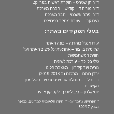
ד"ר חן שטרס – חוקרת ראשית בפרויקט
ד"ר מוריה דיין-קודיש – חברת מערכת
ד"ר יפתח אשכנזי – חבר מערכת
נעם קרון – עוזרת מחקר בפרויקט
בעלי תפקידים באתר:
עידו אנג'ל בוהדנה – בונה האתר
שלומית בן צור – אחראית על עיצוב האתר ועל
חווית המשתמש/ת
טלי בלייכר – עורכת לשונית
נורית וינד קידרון – מעצבת הלוגו
ירדן רותם – מתכנת (ב-2019-2018)
רווית לוין – מנהלת אדמיניסטרטיבית של מכון
הקשרים
יוסי גלרון – ביביליוגרף, לקסיקון אוהיו
* הפרויקט נתמך על-ידי הקרן הלאומית למדעים, מספר
מענק 302/17