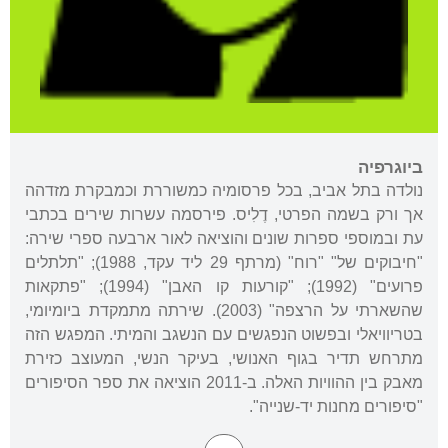
ביוגרפיה
נולדה בתל אביב, בכל פרסומיה כמשוררת וכמבקרת מזדהה
אך ורק בשמה הפרטי, דֶלִיס. פירסמה עשרות שירים בכתבי
עת ובמוספי ספרות שונים והוציאה לאור ארבעה ספרי שירה:
"חיבוקים של" "רוח" (מרתף 29 ליד עקד, 1988); "תלתלים
פרועים" (1992); "קורעות קו האבן" (1994); "פתקאות
שהשארתי על הרצפה" (2003). שירתה מתמקדת ביומיומי,
בטריוויאלי ובפשוט הנפגשים עם הנשגב והמיתי. המפגש הזה
מתרחש תדיר בגוף האנושי, בעיקר הנשי, המעוצב כזירת
מאבק בין ההוויות האלה. ב-2011 הוציאה את ספר הסיפורים
"סיפורים מחנות יד-שנייה".