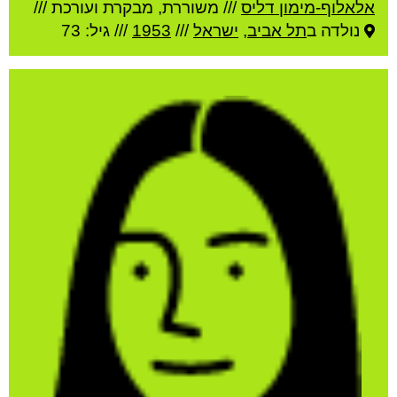
אלאלוף-מימון דליס
///
משוררת, מבקרת ועורכת ///
נולדה ב
תל אביב
,
ישראל
///
1953
/// גיל: 73