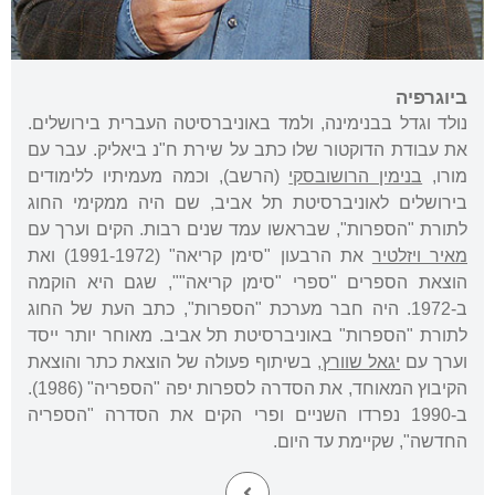
ביוגרפיה
נולד וגדל בבנימינה, ולמד באוניברסיטה העברית בירושלים.
את עבודת הדוקטור שלו כתב על שירת ח"נ ביאליק. עבר עם
מורו,
בנימין הרושובסקי
(הרשב), וכמה מעמיתיו ללימודים
בירושלים לאוניברסיטת תל אביב, שם היה ממקימי החוג
לתורת "הספרות", שבראשו עמד שנים רבות. הקים וערך עם
מאיר ויזלטיר
את הרבעון "סימן קריאה" (1991-1972) ואת
הוצאת הספרים "ספרי "סימן קריאה"", שגם היא הוקמה
ב-1972. היה חבר מערכת "הספרות", כתב העת של החוג
לתורת "הספרות" באוניברסיטת תל אביב. מאוחר יותר ייסד
וערך עם
יגאל שוורץ
, בשיתוף פעולה של הוצאת כתר והוצאת
הקיבוץ המאוחד, את הסדרה לספרות יפה "הספריה" (1986).
ב-1990 נפרדו השניים ופרי הקים את הסדרה "הספריה
החדשה", שקיימת עד היום.