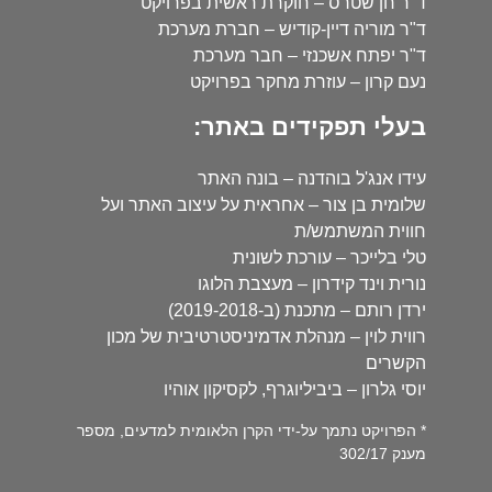
ד"ר חן שטרס – חוקרת ראשית בפרויקט
ד"ר מוריה דיין-קודיש – חברת מערכת
ד"ר יפתח אשכנזי – חבר מערכת
נעם קרון – עוזרת מחקר בפרויקט
בעלי תפקידים באתר:
עידו אנג'ל בוהדנה – בונה האתר
שלומית בן צור – אחראית על עיצוב האתר ועל
חווית המשתמש/ת
טלי בלייכר – עורכת לשונית
נורית וינד קידרון – מעצבת הלוגו
ירדן רותם – מתכנת (ב-2019-2018)
רווית לוין – מנהלת אדמיניסטרטיבית של מכון
הקשרים
יוסי גלרון – ביביליוגרף, לקסיקון אוהיו
* הפרויקט נתמך על-ידי הקרן הלאומית למדעים, מספר
מענק 302/17