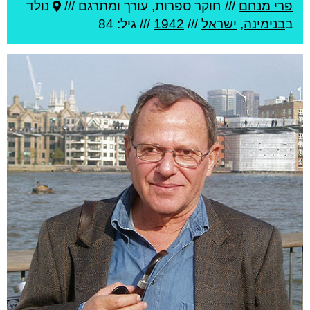
פרי מנחם
///
חוקר ספרות, עורך ומתרגם ///
נולד
ב
בנימינה
,
ישראל
///
1942
/// גיל: 84