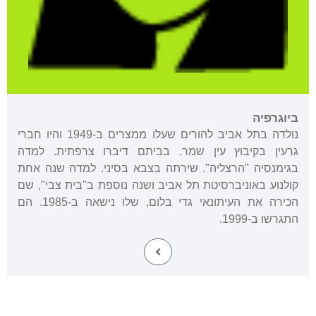
ביוגרפיה
נולדה בתל אביב להורים שעלו ממצרים ב-1949 והיו חברי
גרעין בקיבוץ עין שמר. בביתם דיברו צרפתית. למדה
בגימנסיה "הרצליה". שירתה בצבא בסיני. למדה שנה אחת
קולנוע באוניברסיטת תל אביב ושנה נוספת ב"בית צבי", שם
הכירה את העיתונאי גדי בלום, שלו נישאה ב-1985. הם
התגרשו ב-1999.