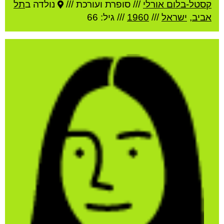
קסטל-בלום אורלי
///
סופרת ועורכת ///
נולדה ב
תל
אביב
,
ישראל
///
1960
/// גיל: 66