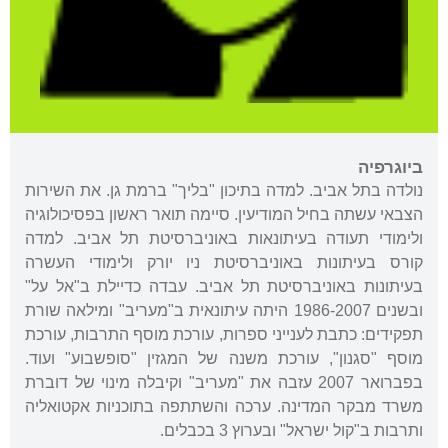
ביוגרפיה
נולדה בתל אביב. למדה בתיכון "בליך" ברמת גן. את השירות
הצבאי עשתה בחיל המודיעין. סיימה תואר ראשון בפסיכולוגיה
ולימודי תעודה בעיתונאות באוניברסיטת תל אביב. למדה
קורס בעיתונות באוניברסיטת ניו יורק ולימודי העשרה
בעיתונות באוניברסיטת תל אביב. עבדה כדיילת ב"אל על"
ובשנים 1986-2007 היתה עיתונאית ב"מעריב" ומילאה שורת
תפקידים: כתבת לענייני ספרות, עורכת מוסף התרבות, עורכת
מוסף "סגנון", עורכת משנה של המגזין "סופשבוע" ועוד.
בפברואר 2007 עזבה את "מעריב" וקיבלה מינוי של דוברת
משרד מבקר המדינה. ערכה והשתתפה בתוכניות אקטואליה
ותרבות ב"קול ישראל" ובערוץ 3 בכבלים.