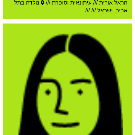
הראל אורית
///
עיתונאית וסופרת ///
נולדה ב
תל
אביב
,
ישראל
///
///