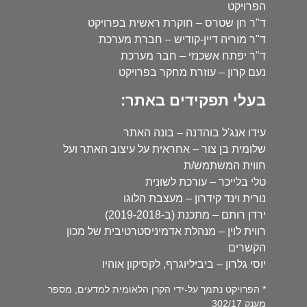
הפרויקט
ד"ר חן שטרס – חוקרת ראשית בפרויקט
ד"ר מוריה דיין-קודיש – חברת מערכת
ד"ר יפתח אשכנזי – חבר מערכת
נעם קרון – עוזרת מחקר בפרויקט
בעלי תפקידים באתר:
עידו אנג'ל בוהדנה – בונה האתר
שלומית בן צור – אחראית על עיצוב האתר ועל
חווית המשתמש/ת
טלי בלייכר – עורכת לשונית
נורית וינד קידרון – מעצבת הלוגו
ירדן רותם – מתכנת (ב-2019-2018)
רווית לוין – מנהלת אדמיניסטרטיבית של מכון
הקשרים
יוסי גלרון – ביביליוגרף, לקסיקון אוהיו
* הפרויקט נתמך על-ידי הקרן הלאומית למדעים, מספר
מענק 302/17