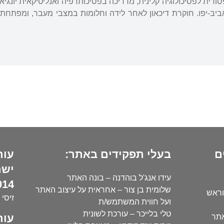
ה ב-1970. פרופסורית לפסיכולוגיה קלינית, מדריכה בפסיכותרפיה ואנליטיקאית
ב-יפו. חוקרת דיכאון לאחר לידה וחלומות במצבי מעבר, ומפתחת י
ם
בעלי תפקידים באתר:
עור
ישר
עידו אנג'ל בוהדנה – בונה האתר
14):
שלומית בן צור – אחראית על עיצוב האתר
וראש
זיסי 
ועל חווית המשתמש/ת
טלי בלייכר – עורכת לשונית
עור
אתר