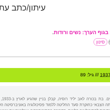
עיתון/כתב עת
 בגוף הערך:
נשים ורודות
.
193
/// גיל: 89
נול
ה הצבאי כחוקרת סעד החליטה ללמוד פסיכולוגיה באוניברסיטה העב