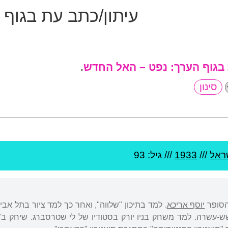
עיתון/כתב עת בגוף
 בגוף הערך:
נפט – האל החדש
.
ראל
///
1933
/// גיל: 93
הסופר
יוסף אריכא
. למד בתיכון "שלווה", ואחר כך למד ציור בתל אבי
ש-עשרה. למד משחק בניו יורק בסטודיו של לי שטרסברג. שיחק ב"הב