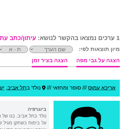
1 ערכים נמצאו בהקשר לנושא:
עיתון/כתב עת
מיון תוצאות לפי:
הצגה על גבי מפה
הצגה בציר זמן
אריכא עמוס
///
סופר ומחזאי ///
נולד ב
תל אביב
,
יש
ביוגרפיה
נולד בתל אביב. בנו של 
על בימות כשחקן מגיל ש