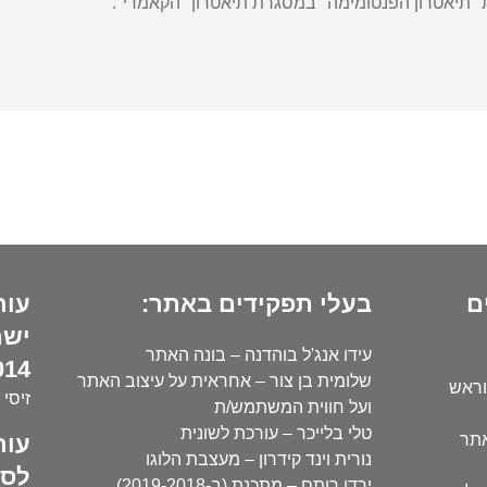
את "תיאטרון הפנטומימה" במסגרת תיאטרון "הקאמרי".
ם
בעלי תפקידים באתר:
עור
ישר
עידו אנג'ל בוהדנה – בונה האתר
14):
שלומית בן צור – אחראית על עיצוב האתר
וראש
זיסי 
ועל חווית המשתמש/ת
טלי בלייכר – עורכת לשונית
עור
אתר
נורית וינד קידרון – מעצבת הלוגו
לסו
ירדן רותם – מתכנת (ב-2019-2018)