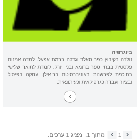
ביוגרפיה
נולדה בקיבוץ כפר סאלד וגדלה ברמת אפעל. למדה אמנות
פלסטית בבתי ספר ברומא ובניו יורק. לומדת לתואר שלישי
בתוכנית לפרשנות באוניברסיטת בר-אילן. עסקה בפיסול
ובציור ועבדה כגרפיקאית וכעיתונאית.
1
מתוך 1.
מציג 1 ערכים.