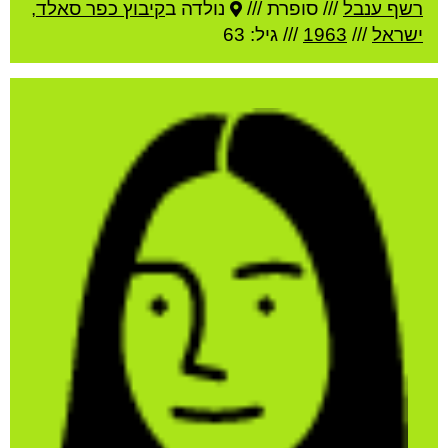
רשף ענבל
///
סופרת ///
נולדה ב
קיבוץ כפר סאלד
,
ישראל
///
1963
/// גיל: 63