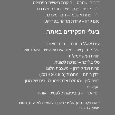
ד"ר חן שטרס – חוקרת ראשית בפרויקט
ד"ר מוריה דיין-קודיש – חברת מערכת
ד"ר יפתח אשכנזי – חבר מערכת
נעם קרון – עוזרת מחקר בפרויקט
בעלי תפקידים באתר:
עידו אנג'ל בוהדנה – בונה האתר
שלומית בן צור – אחראית על עיצוב האתר ועל
חווית המשתמש/ת
טלי בלייכר – עורכת לשונית
נורית וינד קידרון – מעצבת הלוגו
ירדן רותם – מתכנת (ב-2019-2018)
רווית לוין – מנהלת אדמיניסטרטיבית של מכון
הקשרים
יוסי גלרון – ביביליוגרף, לקסיקון אוהיו
* הפרויקט נתמך על-ידי הקרן הלאומית למדעים, מספר
מענק 302/17