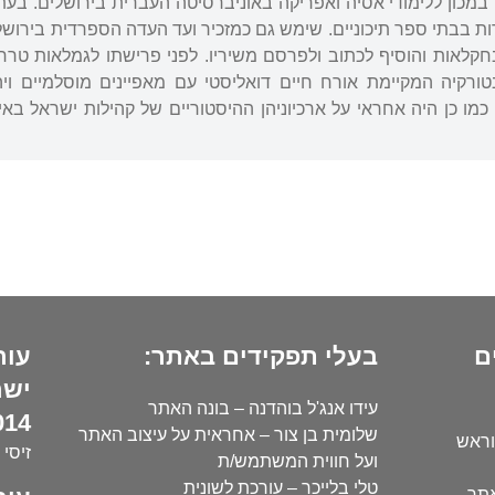
במכון ללימודי אסיה ואפריקה באוניברסיטה העברית בירושלים. בעת
לאות והוסיף לכתוב ולפרסם משיריו. לפני פרישתו לגמלאות טרח ב
בטורקיה המקיימת אורח חיים דואליסטי עם מאפיינים מוסלמיים ו
כמו כן היה אחראי על ארכיוניהן ההיסטוריים של קהילות ישראל באי
ם
בעלי תפקידים באתר:
עור
ישר
עידו אנג'ל בוהדנה – בונה האתר
14):
שלומית בן צור – אחראית על עיצוב האתר
וראש
זיסי 
ועל חווית המשתמש/ת
טלי בלייכר – עורכת לשונית
אתר