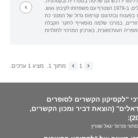
 לימודיו רכש גם שליטה בספרדית ובקטלונית.
היה מורה לערבית ולספרות בבתי ספר תיכוניים. שימש גם כמזכיר ועד העדה הספרדית בירושלים. ב-1979 הצטרף עם משפחתו לקיבוץ געש,
פענוח ובתרגום קורפוס גדול של המנוני כת
יהודיים, במרכז שלמה מוסאייף לחקר הקבלה
מפריה העות'מאנית, בארכיון המרכזי לתולדות
1
מתוך 1.
מציג 1 ערכים.
כי "לקסיקון הקשרים לסופרים
אלים" (הוצאת דביר ומכון הקשרים,
20
סתווי ופרופ' יגאל שוורץ