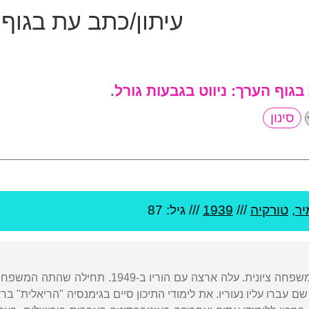
עיתון/כתב עת בגוף
 בגוף הערך:
ניווט בגבעות גורל
.
יר
,
טורקיה
///
1939
/// גיל: 87
נולד באיזמיר, טורקיה, למשפחה ציונית. עלה 
 שם עברו עליו נעוריו. את לימודי התיכון סיים בגימנסיה "הריאלית" בראש