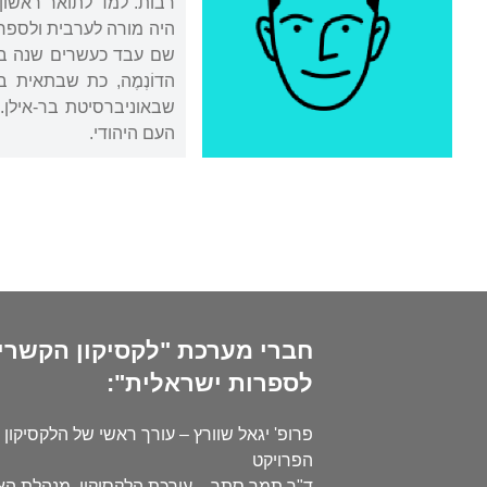
רבות. למד לתואר ראשון 
שם עבד כעשרים שנה בחק
הדוֹנְמֶה, כת שבתאית 
שבאוניברסיטת בר-אילן. 
העם היהודי.
חברי מערכת "לקסיקון הקשרי
לספרות ישראלית":
פרופ' יגאל שוורץ – עורך ראשי של הלקסיקון 
הפרויקט
ד"ר תמר סתר – עורכת הלקסיקון, מנהלת ה