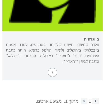
ביוגרפיה
נולדה בחיפה, חייתה בילדותה באתיופיה. למדה אמנות
ב"בצלאל" בירושלים ולימודי קולנוע ברומא. היתה כתבת
העיתונים "דבר" ו"מעריב" באיטליה. הרצתה ב"בצלאל"
וכתבה לעיתון ""הארץ"".
1
מתוך 1.
מציג 1 ערכים.