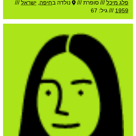
פלג מיכל
///
סופרת ///
נולדה ב
חיפה
,
ישראל
///
1959
/// גיל: 67