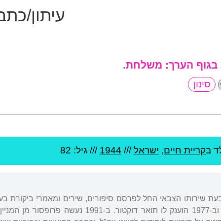
עיתון/כתב
 בגוף הערך:
משלחת
.
ד ב
קריית חיים
,
ישראל
///
1944
/// גיל: 82
 בעת שירותו הצבאי החל לפרסם סיפורים, שירים ומאמרי ביקורת בע
באוניברסיטת תל אביב, וב-1977 הוענק לו תואר ד