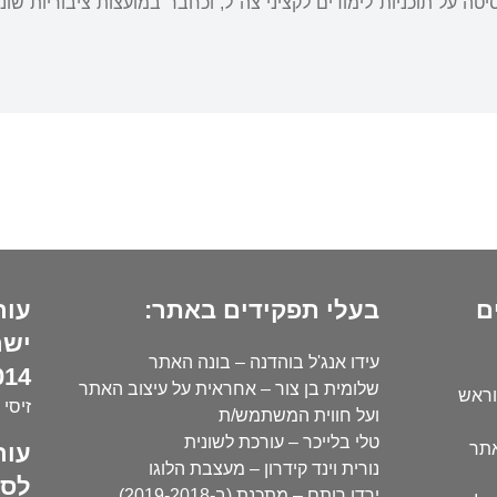
ה על תוכניות לימודים לקציני צה"ל, וכחבר במועצות ציבוריות שו
ם
בעלי תפקידים באתר:
עור
ישר
עידו אנג'ל בוהדנה – בונה האתר
14):
שלומית בן צור – אחראית על עיצוב האתר
וראש
זיסי 
ועל חווית המשתמש/ת
טלי בלייכר – עורכת לשונית
עור
אתר
נורית וינד קידרון – מעצבת הלוגו
לסו
ירדן רותם – מתכנת (ב-2019-2018)