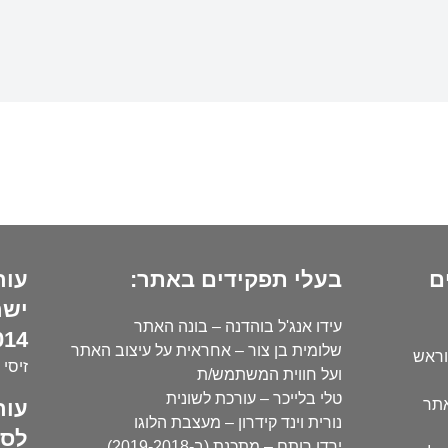
ם
בעלי תפקידים באתר:
עור
ישר
עידו אנג'ל בוהדנה – בונה האתר
14):
שלומית בן צור – אחראית על עיצוב האתר
וראש
זיסי 
ועל חווית המשתמש/ת
טלי בלייכר – עורכת לשונית
עור
אתר
נורית וינד קידרון – מעצבת הלוגו
לסו
ירדן רותם – מתכנת (ב-2019-2018)