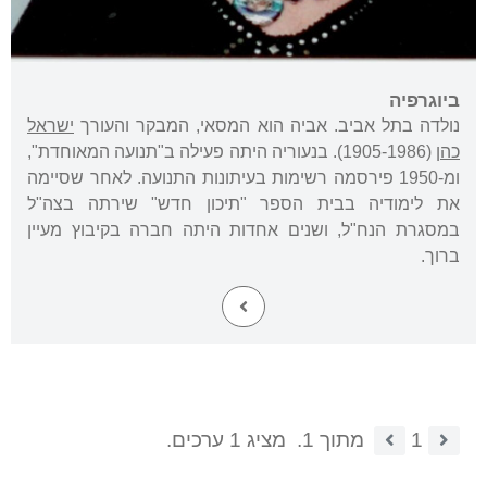
ביוגרפיה
נולדה בתל אביב. אביה הוא המסאי, המבקר והעורך
ישראל
כהן
(1905-1986). בנעוריה היתה פעילה ב"תנועה המאוחדת",
ומ-1950 פירסמה רשימות בעיתונות התנועה. לאחר שסיימה
את לימודיה בבית הספר "תיכון חדש" שירתה בצה"ל
במסגרת הנח"ל, ושנים אחדות היתה חברה בקיבוץ מעיין
ברוך.
1
מתוך 1.
מציג 1 ערכים.