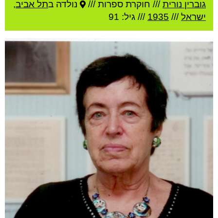
גוברין נורית
///
חוקרת ספרות ///
נולדה ב
תל אביב
,
ישראל
///
1935
/// גיל: 91