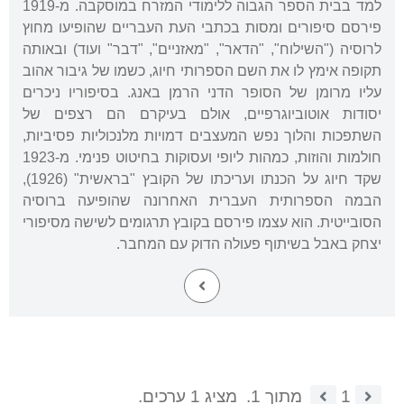
למד בבית הספר הגבוה ללימודי המזרח במוסקבה. מ-1919
פירסם סיפורים ומסות בכתבי העת העבריים שהופיעו מחוץ
לרוסיה ("השילוח", "הדאר", "מאזניים", "דבר" ועוד) ובאותה
תקופה אימץ לו את השם הספרותי חיוג, כשמו של גיבור אהוב
עליו מרומן של הסופר הדני הרמן באנג. בסיפוריו ניכרים
יסודות אוטוביוגרפיים, אולם בעיקרם הם רצפים של
השתפכות והלוך נפש המעצבים דמויות מלנכוליות פסיביות,
חולמות והוזות, כמהות ליופי ועסוקות בחיטוט פנימי. מ-1923
שקד חיוג על הכנתו ועריכתו של הקובץ "בראשית" (1926),
הבמה הספרותית העברית האחרונה שהופיעה ברוסיה
הסובייטית. הוא עצמו פירסם בקובץ תרגומים לשישה מסיפורי
יצחק באבל בשיתוף פעולה הדוק עם המחבר.
1
מתוך 1.
מציג 1 ערכים.