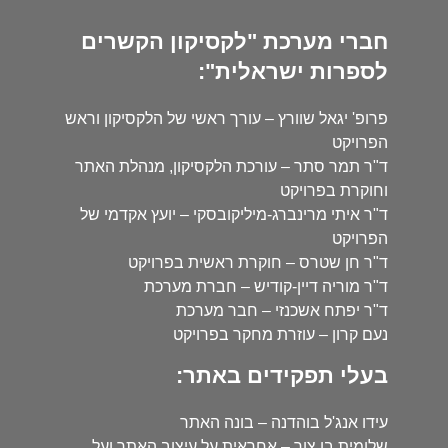
חברי מערכת "לקסיקון הקשרים
לספרות ישראלית":
פרופ' יגאל שוורץ – עורך ראשי של הלקסיקון וראש
הפרויקט
ד"ר תמר סתר – עורכת הלקסיקון, מנהלת האתר
וחוקרת בפרויקט
ד"ר איתי מרינברג-מיליקובסקי – יועץ אקדמי של
הפרויקט
ד"ר חן שטרס – חוקרת ראשית בפרויקט
ד"ר מוריה דיין-קודיש – חברת מערכת
ד"ר יפתח אשכנזי – חבר מערכת
נעם קרון – עוזרת מחקר בפרויקט
בעלי תפקידים באתר:
עידו אנג'ל בוהדנה – בונה האתר
שלומית בן צור – אחראית על עיצוב האתר ועל