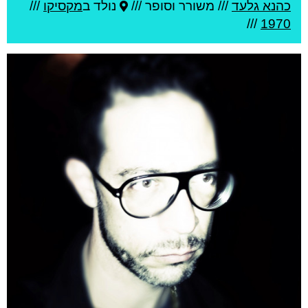
כהנא גלעד
///
משורר וסופר ///
נולד ב
מקסיקו
///
///
1970