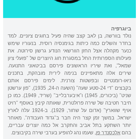
ביוגרפיה
נולד בוורשה, בן לאב קצב שהיה פעיל בחוגים ציוניים. למד
בחדר והשלים כמה כיתות בגימנסיה רוסית. בנעוריו שימש
כנער מקהלה אצל החזן הוורשאי הנודע גרשון סירוטה. את
פעילותו הספרותית החל במסגרת חוג היוצרים של "פועלי ציון
שמאל", ואת שיריו הראשונים פירסם בביטאוני התנועה.
שירים אלה מתאפיינים בנימה לירית מובהקת, בתכנים
ניאו-רומנטיים ובפשטות צורנית. לימים פירסם אותם
בקבצים "די 24-סטע שעה" (השעה ה-24, 1935), "פון ערשטן
שניט" (ביכורים, 1945) ו"איבערבלייב" (שריד, 1949). כמו כן
חיבר חטיבה של שירה פרולטרית, שאותה קיבץ באוסף "רויט
אויף שווארץ" (אדום על שחור, 1929). ב-1924 עלה לארץ
ישראל. במשך זמן קצר היה חבר ב"גדוד העבודה". מאוחר
יותר השתקע בתל אביב והתקרב אל כמה יוצרים עבריים,
בהם
אלכסנדר פן
, שעמו נהג להופיע בערבי שירה בקיבוצים.