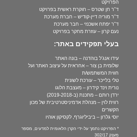
הפרויקט
ד"ר חן שטרס – חוקרת ראשית בפרויקט
ד"ר מוריה דיין-קודיש – חברת מערכת
ד"ר יפתח אשכנזי – חבר מערכת
נעם קרון – עוזרת מחקר בפרויקט
בעלי תפקידים באתר:
עידו אנג'ל בוהדנה – בונה האתר
שלומית בן צור – אחראית על עיצוב האתר ועל
חווית המשתמש/ת
טלי בלייכר – עורכת לשונית
נורית וינד קידרון – מעצבת הלוגו
ירדן רותם – מתכנת (ב-2019-2018)
רווית לוין – מנהלת אדמיניסטרטיבית של מכון
הקשרים
יוסי גלרון – ביביליוגרף, לקסיקון אוהיו
* הפרויקט נתמך על-ידי הקרן הלאומית למדעים, מספר
מענק 302/17